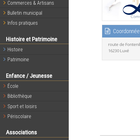
Commerces & Artisans
Bulletin municipal
Infos pratiques
Coordonnée
Histoire et Patrimoine
route de Fonteni
Histoire
16230 Luxé
Patrimoine
Enfance / Jeunesse
École
Bibliothèque
Sport et loisirs
Périscolaire
Associations