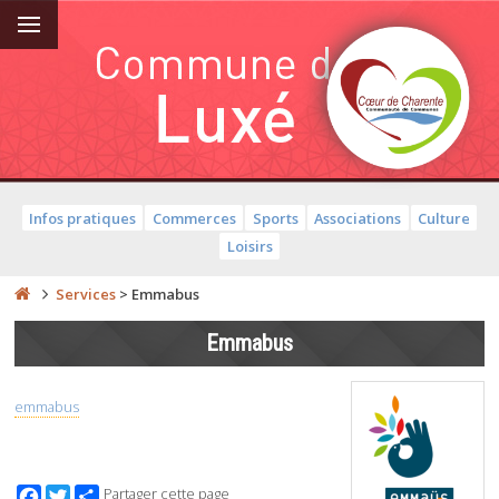
Infos pratiques
Commerces
Sports
Associations
Culture
Loisirs
Services
>
Emmabus
Emmabus
emmabus
Facebook
Twitter
Partager cette page